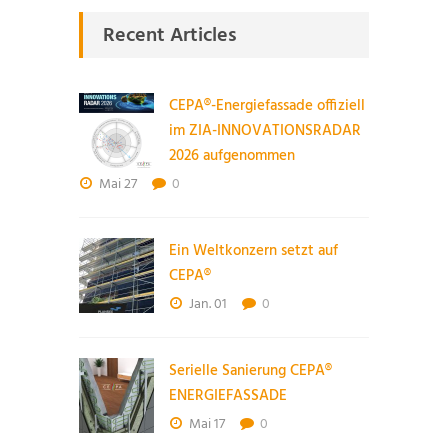
Recent Articles
CEPA®-Energiefassade offiziell
im ZIA-INNOVATIONSRADAR
2026 aufgenommen
Mai 27
0
Ein Weltkonzern setzt auf
CEPA®
Jan. 01
0
Serielle Sanierung CEPA®
ENERGIEFASSADE
Mai 17
0